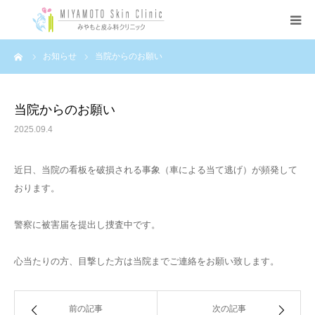
ーム
お知らせ
当院からのお願い
ホーム
クリニック紹介
当院からのお願い
2025.09.4
アクセス
近日、当院の看板を破損される事象（車による当て逃げ）が頻発して
施設案内
おります。
機器紹介
警察に被害届を提出し捜査中です。
皮膚科
心当たりの方、目撃した方は当院までご連絡をお願い致します。
美容皮膚科
前の記事
次の記事