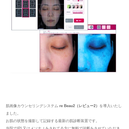
肌画像カウンセリングシステム
re Beau2
（レビュー
2
）
を導入いたし
ました。
お肌の状態を撮影して記録する最新の肌診断装置です。
当院で
IPL
又はメソナＪをされてる方に無料で診断をさせていただき